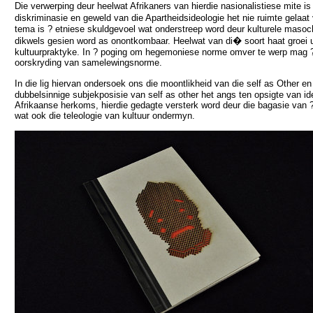
Die verwerping deur heelwat Afrikaners van hierdie nasionalistiese mite i
diskriminasie en geweld van die Apartheidsideologie het nie ruimte gelaat 
tema is ? etniese skuldgevoel wat onderstreep word deur kulturele masoch
dikwels gesien word as onontkombaar. Heelwat van di� soort haat groei 
kultuurpraktyke. In ? poging om hegemoniese norme omver te werp mag ?
oorskryding van samelewingsnorme.
In die lig hiervan ondersoek ons die moontlikheid van die self as Other en 
dubbelsinnige subjekposisie van self as other het angs ten opsigte van id
Afrikaanse herkoms, hierdie gedagte versterk word deur die bagasie van
wat ook die teleologie van kultuur ondermyn.