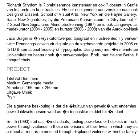
Richardt Strydom is ? praktiserende kunstenaar en ook ? dosent in Grafi
van kulturele en kunstradisies. Hy het deelgeneem aan verskeie nasionale
Design of Dissent, School of Visual Arts, New York en die Payne Galler
Sasol New Signatures, by die Pretoriase Kunsmuseum in. Strydom het ? a
? Sasol New Signatures-Merietetoekenning (1997) en is ook aangewys as
medekurator (2004 - 2005) en kurator (2006 - 2008) van die Aardklop-Nas
Jaco Burger is �n vryskutontwerper, tipograaf en illustreerder. Hy verwer
twee Pendorings gewen vir digitale en drukgebaseerde projekte in 2008 e
ISTD (International Society of Typographic Designers) met �n merieteto
Universiteit en bestuur ook �n ontwerpateljee, Both, met Helene Botha. 
tipografiehuis.
PROJECT
Titel Ad Hominem
Medium Gemengde media
Afmetings 166 mm x 250 mm
Uitgawe Uniek
Prys -
Die algemene beskouing is dat die �kultuur van geweld� wat endemies 
geweld dikwels gesien word as �n toepaslike middel tot �n doel.
Smith (1993) stel dat, �individuals, feeling powerless or helpless in the 
power through violence in those dimensions of their lives in which they sti
political at root, is expressed through displaced violence within the fami